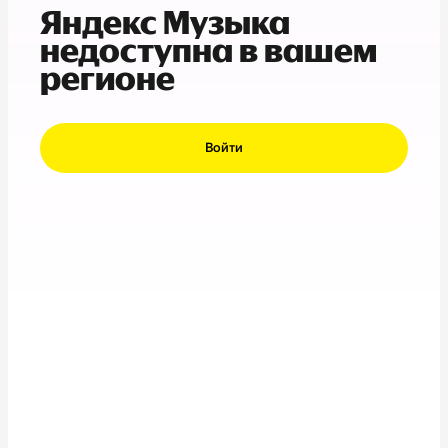
Яндекс Музыка
недоступна в вашем
регионе
Войти