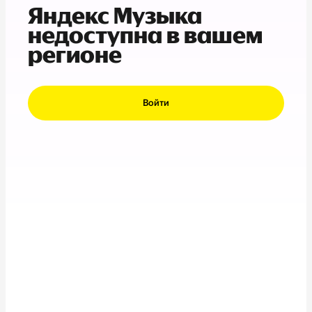
Яндекс Музыка
недоступна в вашем
регионе
Войти