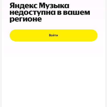
Яндекс Музыка
недоступна в вашем
регионе
Войти