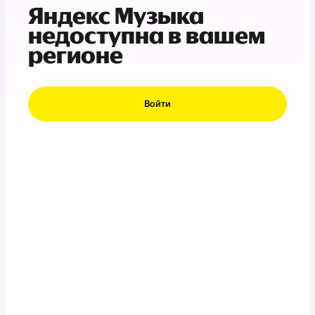
Яндекс Музыка
недоступна в вашем
регионе
Войти