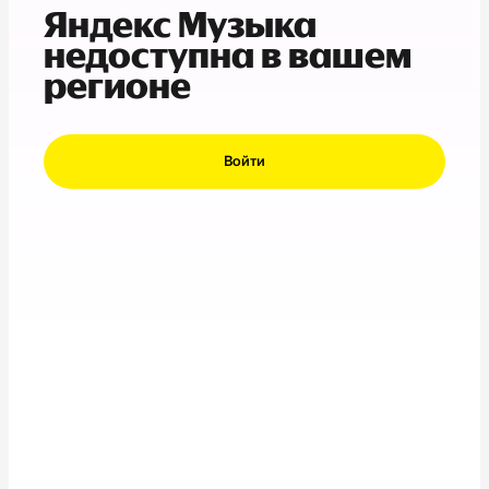
Яндекс Музыка
недоступна в вашем
регионе
Войти