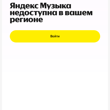
Яндекс Музыка
недоступна в вашем
регионе
Войти