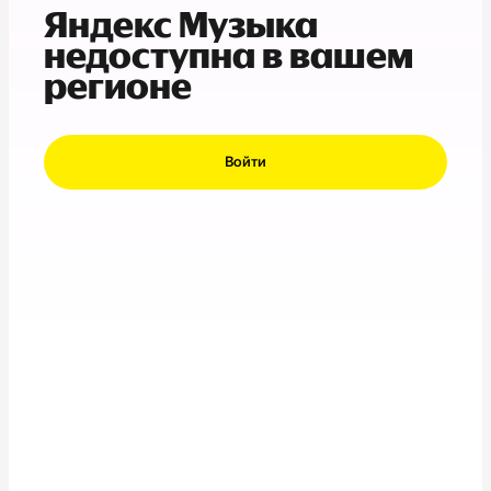
Яндекс Музыка
недоступна в вашем
регионе
Войти