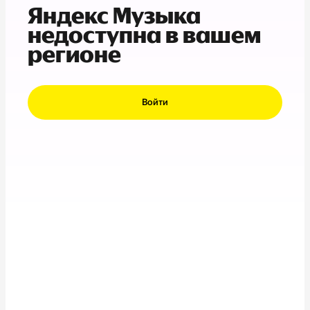
Яндекс Музыка
недоступна в вашем
регионе
Войти