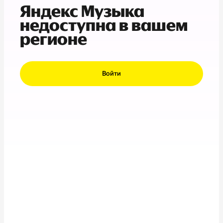
Яндекс Музыка
недоступна в вашем
регионе
Войти