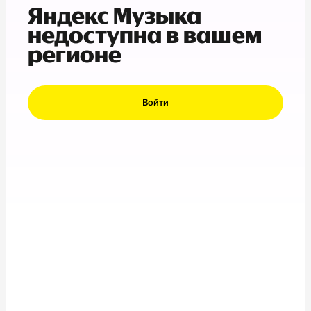
Яндекс Музыка
недоступна в вашем
регионе
Войти