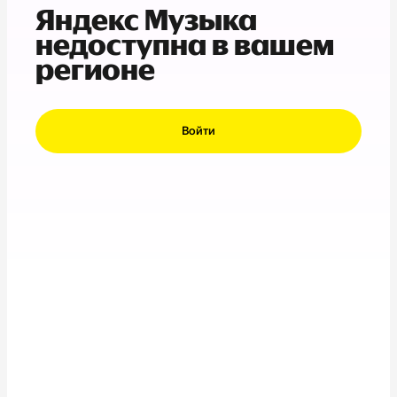
Яндекс Музыка
недоступна в вашем
регионе
Войти