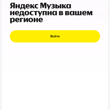
Яндекс Музыка
недоступна в вашем
регионе
Войти