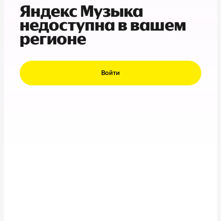
Яндекс Музыка
недоступна в вашем
регионе
Войти