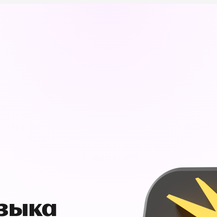
узыка