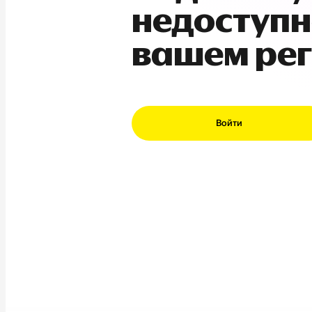
недоступн
вашем ре
Войти