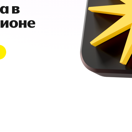
а в
гионе