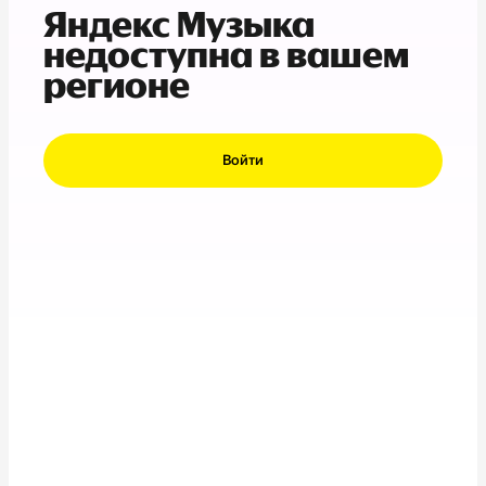
Яндекс Музыка
недоступна в вашем
регионе
Войти