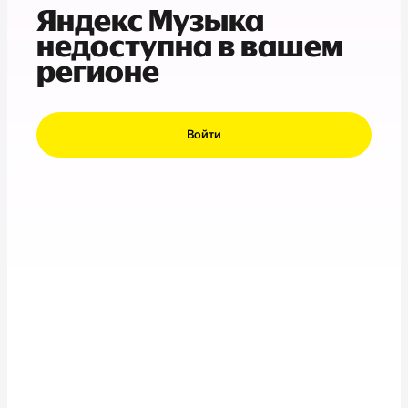
Яндекс Музыка
недоступна в вашем
регионе
Войти