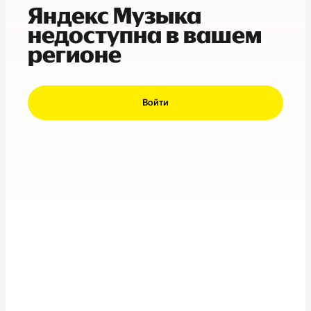
Яндекс Музыка
недоступна в вашем
регионе
Войти