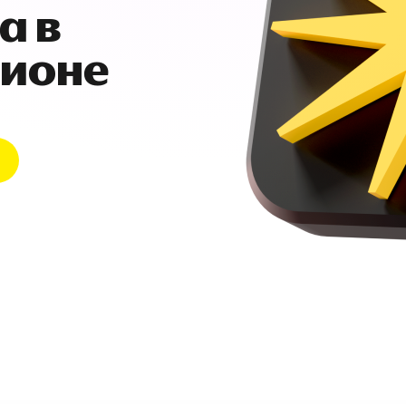
а в
гионе