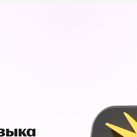
узыка