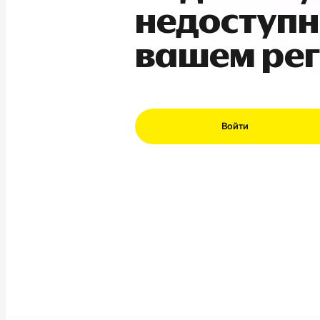
недоступн
вашем ре
Войти