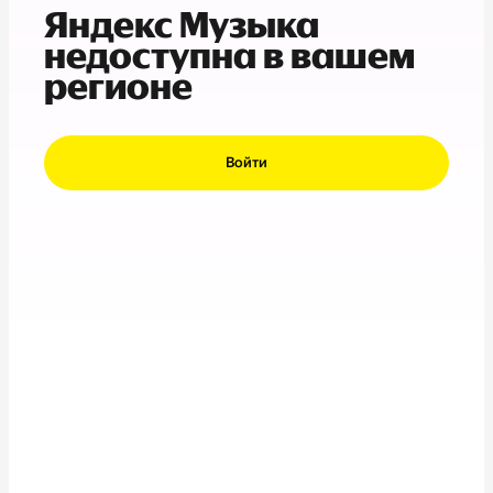
Яндекс Музыка
недоступна в вашем
регионе
Войти