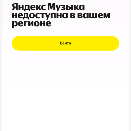
Яндекс Музыка
недоступна в вашем
регионе
Войти