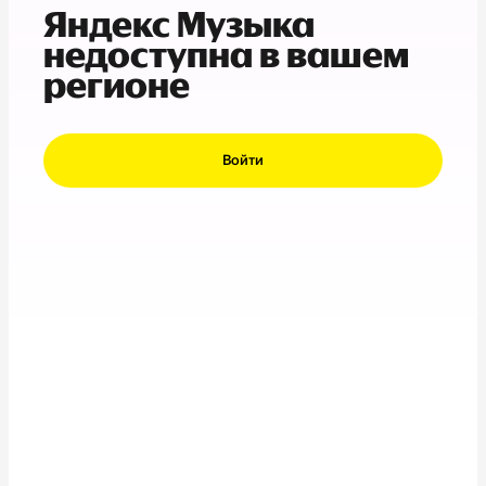
Яндекс Музыка
недоступна в вашем
регионе
Войти