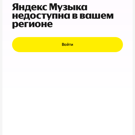
Яндекс Музыка
недоступна в вашем
регионе
Войти