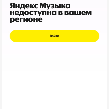
Яндекс Музыка
недоступна в вашем
регионе
Войти