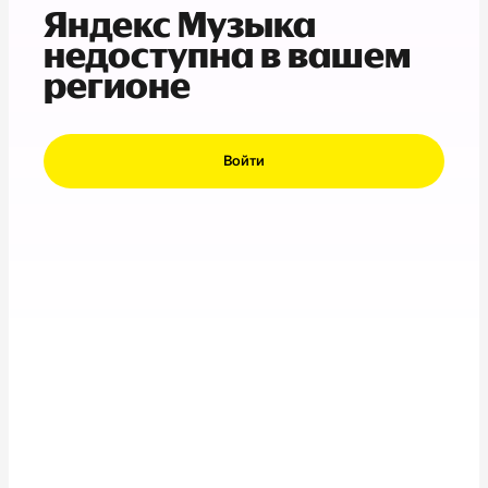
Яндекс Музыка
недоступна в вашем
регионе
Войти