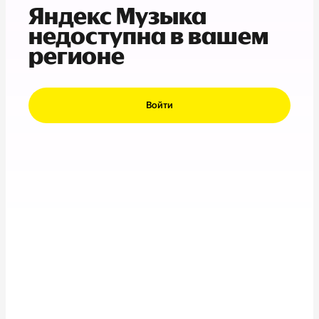
Яндекс Музыка
недоступна в вашем
регионе
Войти