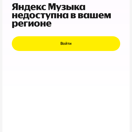
Яндекс Музыка
недоступна в вашем
регионе
Войти