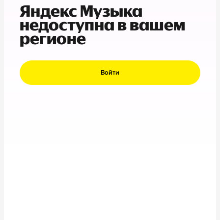
Яндекс Музыка
недоступна в вашем
регионе
Войти