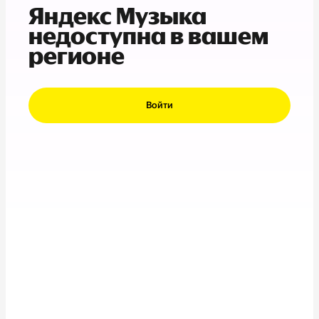
Яндекс Музыка
недоступна в вашем
регионе
Войти