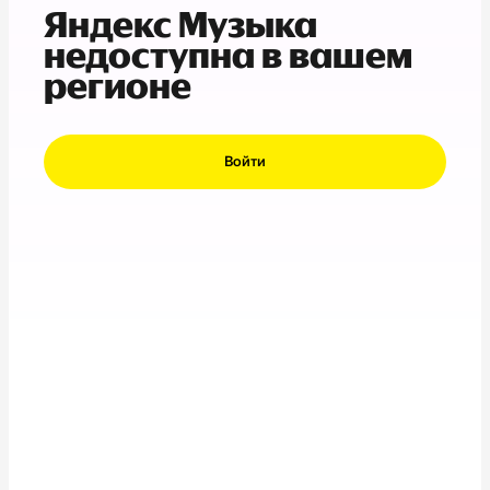
Яндекс Музыка
недоступна в вашем
регионе
Войти