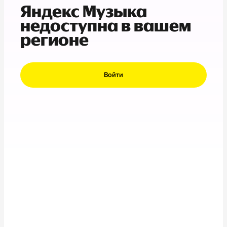
Яндекс Музыка
недоступна в вашем
регионе
Войти