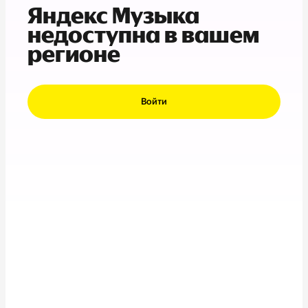
Яндекс Музыка
недоступна в вашем
регионе
Войти