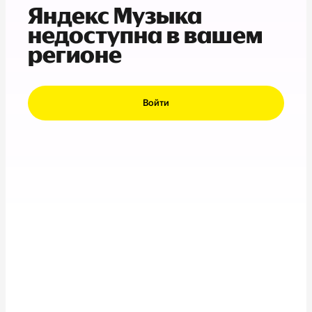
Яндекс Музыка
недоступна в вашем
регионе
Войти