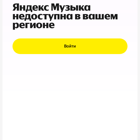
Яндекс Музыка
недоступна в вашем
регионе
Войти