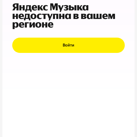
Яндекс Музыка
недоступна в вашем
регионе
Войти