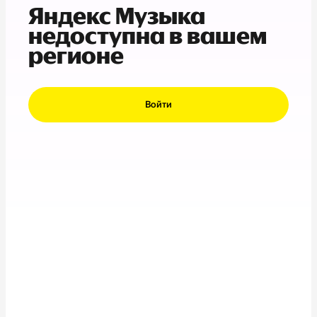
Яндекс Музыка
недоступна в вашем
регионе
Войти