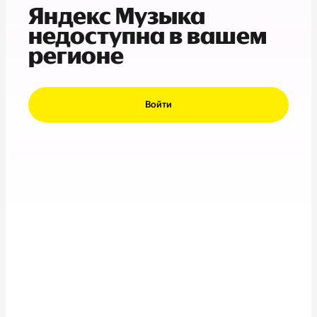
Яндекс Музыка
недоступна в вашем
регионе
Войти