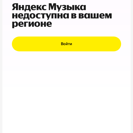
Яндекс Музыка
недоступна в вашем
регионе
Войти