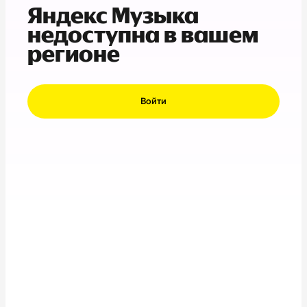
Яндекс Музыка
недоступна в вашем
регионе
Войти