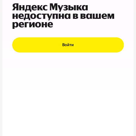
Яндекс Музыка
недоступна в вашем
регионе
Войти