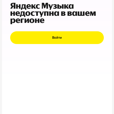
Яндекс Музыка
недоступна в вашем
регионе
Войти