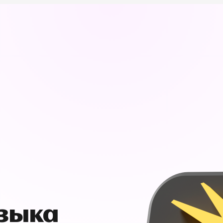
узыка