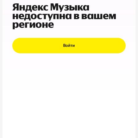
Яндекс Музыка
недоступна в вашем
регионе
Войти