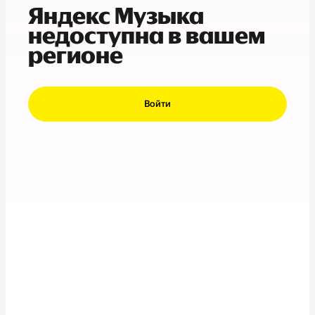
Яндекс Музыка
недоступна в вашем
регионе
Войти