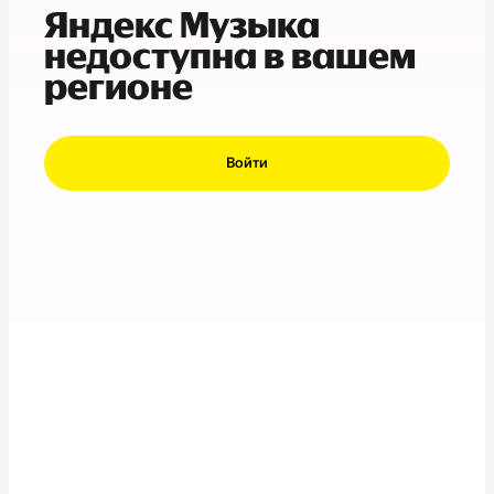
Яндекс Музыка
недоступна в вашем
регионе
Войти