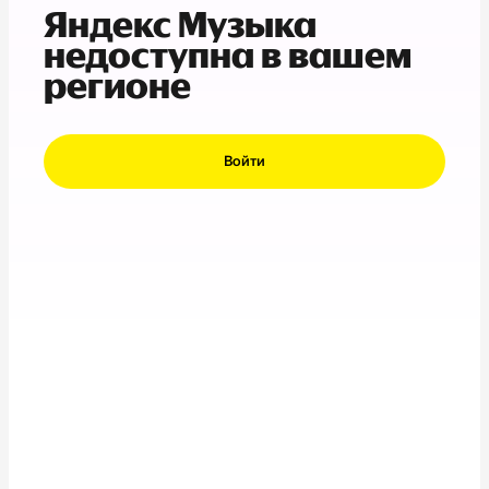
Яндекс Музыка
недоступна в вашем
регионе
Войти