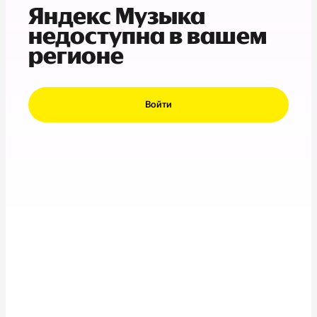
Яндекс Музыка
недоступна в вашем
регионе
Войти