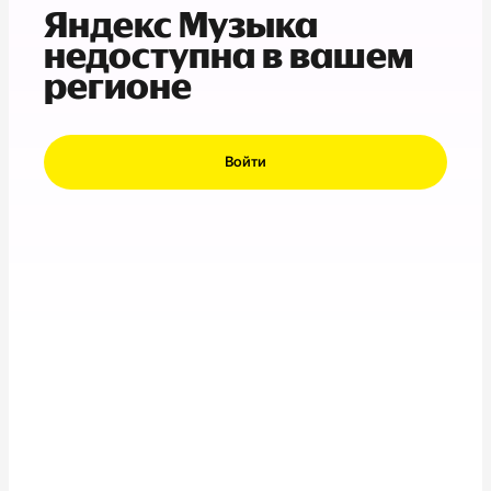
Яндекс Музыка
недоступна в вашем
регионе
Войти