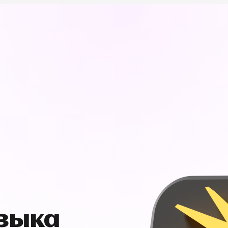
узыка