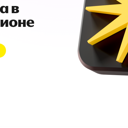
а в
гионе