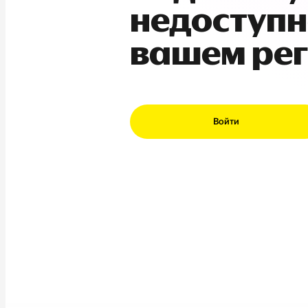
недоступн
вашем ре
Войти