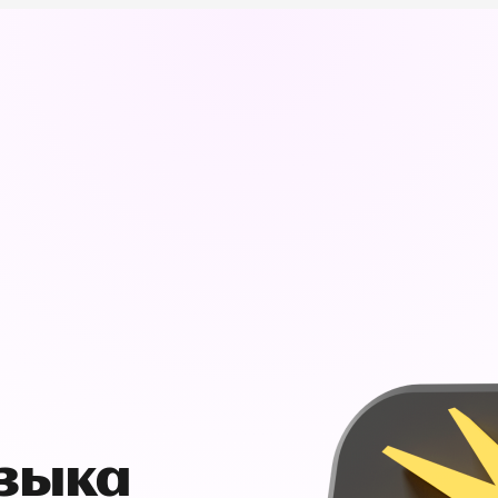
узыка