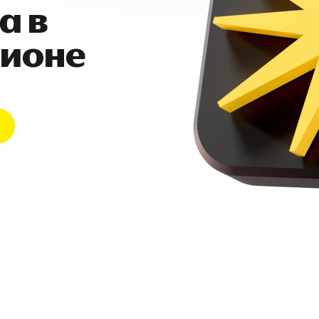
а в
гионе