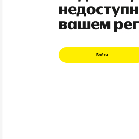
недоступн
вашем ре
Войти