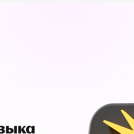
узыка