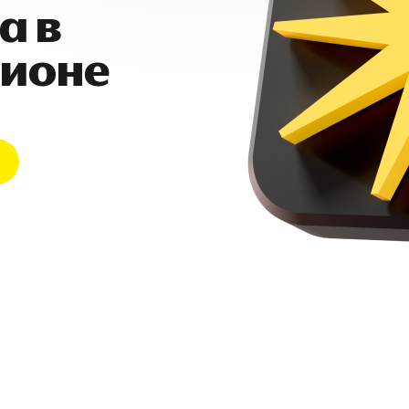
а в
гионе