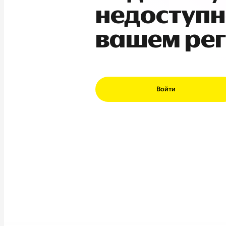
недоступн
вашем ре
Войти